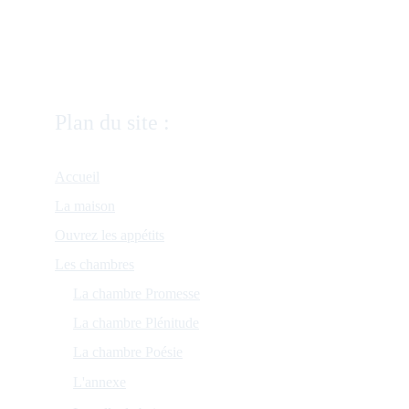
authentique, chaleureuse et gourmande, entre
châteaux, nature et art de vivre.
Plan du site :
Accueil
La maison
Ouvrez les appétits
Les chambres
La chambre Promesse
La chambre Plénitude
La chambre Poésie
L'annexe