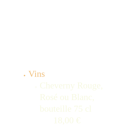
ou salade (pain en 
plus si salade), 
dessert fait 
maison, eau (0,50 
cl)
Vins
Cheverny Rouge, 
Rosé ou Blanc, 
bouteille 75 cl        
      18,00 €