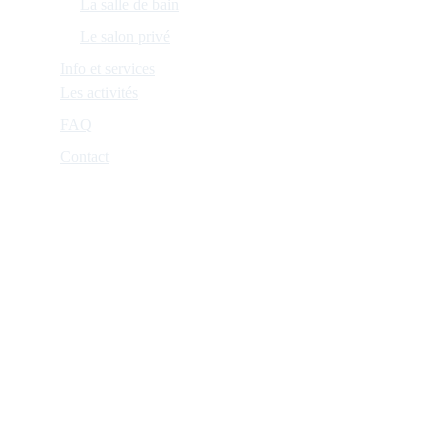
La salle de bain
Le salon privé
Info et services
Les activités
FAQ
Contact
Adresse: 22 Rue du Bourgeon Rouge, 41120 
Sambin
Email : cherdecouverte@gmail.com
Téléphone : 06 22 46 66 26
Suivez- nous sur :