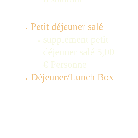
Petit déjeuner salé
supplément petit 
déjeuner salé 5,00 
€ Personne
Déjeuner/Lunch Box
12,00 € par 
personne : sac 
isotherme avec 
glace, sandwich 