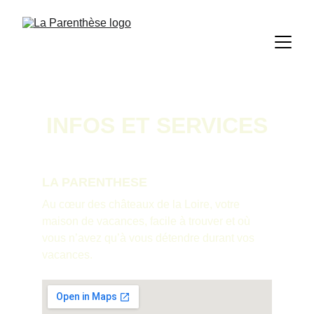
INFOS ET SERVICES
LA PARENTHESE
Au cœur des châteaux de la Loire, votre 
maison de vacances, facile à trouver et où 
vous n’avez qu’à vous détendre durant vos 
vacances.